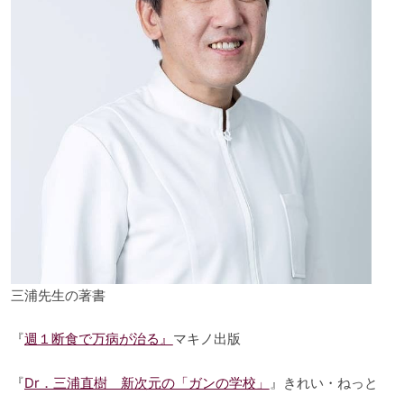
三浦先生の著書
『
週１断食で万病が治る』
マキノ出版
『
Dr．三浦直樹 新次元の「ガンの学校」
』きれい・ねっと