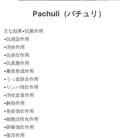
Pachuli（パチュリ）
主な効果•抗菌作用
•抗感染作用
•消炎作用
•抗炎症作用
•抗真菌作用
•瘢痕形成作用
•うっ血除去作用
•リンパ強壮作用
•消化促進作用
•解熱作用
•免疫強壮作用
•細胞活性化作用
•静脈強壮作用
•催淫作用