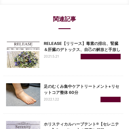
関連記事
RELEASE【リリース】毒素の排出、腎臓
＆肝臓のデトックス、自己の解放と手放し
2021.5.21
ホリスティカルハーブテン...
足のむくみ集中ケアトリートメント+リセ
ットコア整体 60分
2022.1.22
リセット整体
ホリスティカルハーブテント®【セレニテ