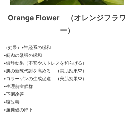
Orange Flower （オレンジフラワ
ー）
（効果）•神経系の緩和
•筋肉の緊張の緩和
•鎮静効果（不安やストレスを和らげる）
•肌の新陳代謝を高める （美肌効果♡）
•コラーゲンの生成促進 （美肌効果♡）
•生理前症候群
•下痢改善
•咳改善
•血糖値の降下